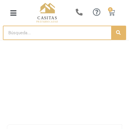
0
CASITA DE LUJO
CASAS DE MADERA
CASETAS DE JARDÍN
CASAS CONTENEDORES