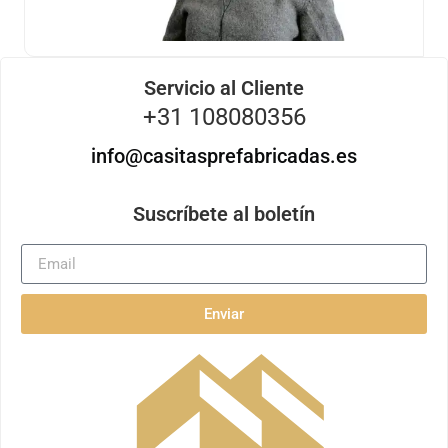
Servicio al Cliente
+31 108080356
info@casitasprefabricadas.es
Suscríbete al boletín
Enviar