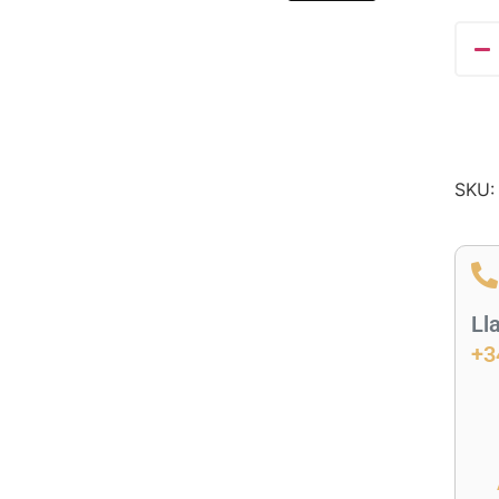
SKU
Ll
+3