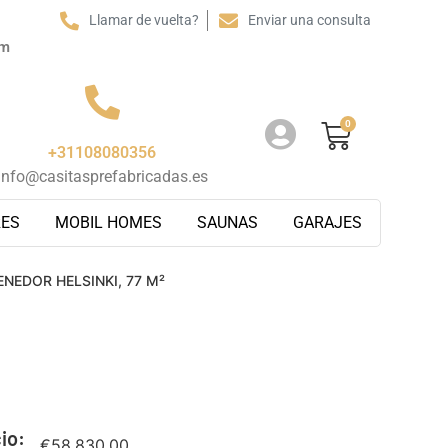
Llamar de vuelta?
Enviar una consulta
pm
0
+31108080356
info@casitasprefabricadas.es
RES
MOBIL HOMES
SAUNAS
GARAJES
NEDOR HELSINKI, 77 M²
io:
€
58,830.00