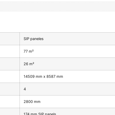
SIP paneles
77 m²
26 m²
14509 mm x 8587 mm
4
2800 mm
174 mm SIP panels