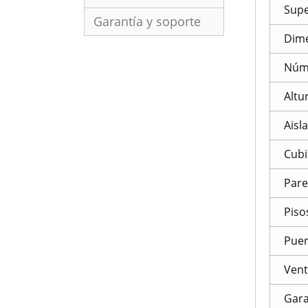
Supe
Garantía y soporte
Dim
Núme
Altu
Aisl
Cubi
Par
Piso
Puer
Ven
Gara