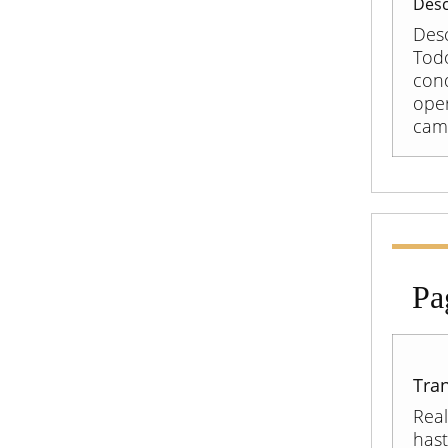
Desc
Des
Tod
con
oper
camp
Pa
Tran
Real
has