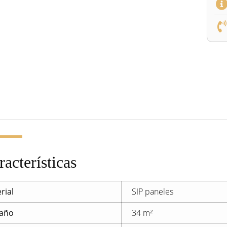
racterísticas
rial
SIP paneles
año
34 m²