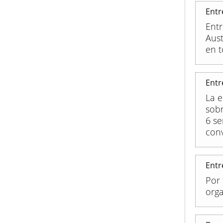
Entr
Entr
Aus
en t
Entr
La e
sobr
6 s
conv
Entr
Por 
orga