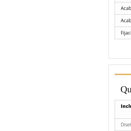
Acab
Acab
Fija
Qu
Incl
Dise