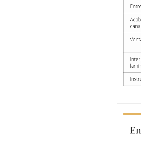
Entr
Acab
cana
Vent
Inte
lami
Inst
En