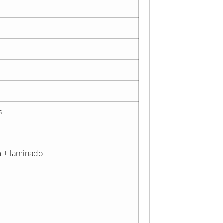
s
m + laminado