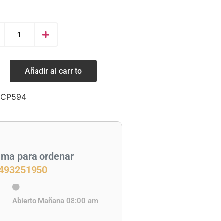
Añadir al carrito
:
CP594
ama para ordenar
493251950
Abierto Mañana 08:00 am