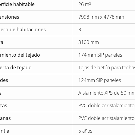
rficie habitable
26 m²
ensiones
7998 mm x 4778 mm
ro de habitaciones
3
ra
3100 mm
amiento del tejado
174 mm SIP paneles
erta de tejado
Tejas de betún para techo
edes
124mm SIP paneles
s
Aislamiento XPS de 50 m
tas
PVC doble acristalamiento
tanas
PVC doble acristalamiento
ntía
5 años