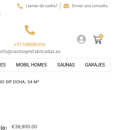
Llamar de vuelta?
Enviar una consulta
m
0
+31108080356
info@casitasprefabricadas.es
RES
MOBIL HOMES
SAUNAS
GARAJES
JO SIP DOHA, 34 M²
€
36,900.00
io: