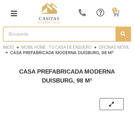
0
CASITA DE LUJO
CASAS DE MADERA
CASETAS DE JARDÍN
CASAS CONTENEDORES
INICIO
MOBIL HOME : TU CASA DE ENSUEÑO
OFICINAS MÓVIL
CASA PREFABRICADA MODERNA DUISBURG, 98 M²
CASA PREFABRICADA MODERNA
DUISBURG, 98 M²