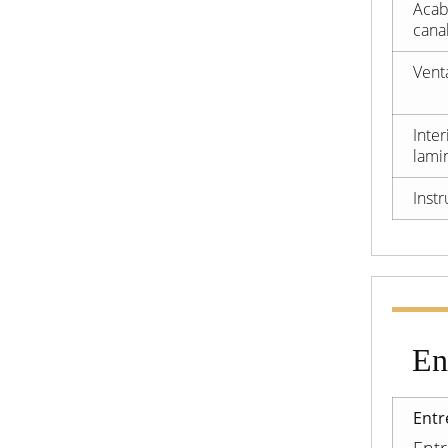
Acab
cana
Vent
Inte
lami
Inst
En
Entr