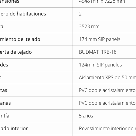
ensiones
4548 mm x 7228 mm
ro de habitaciones
2
ra
3523 mm
amiento del tejado
174 mm SIP panels
erta de tejado
BUDMAT TRB-18
edes
124mm SIP paneles
s
Aislamiento XPS de 50 m
tas
PVC doble acristalamiento
tanas
PVC doble acristalamiento
ntía
5 años
ado interior
Revestimiento interior de