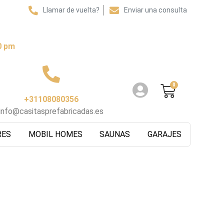
Llamar de vuelta?
Enviar una consulta
0 pm
0
+31108080356
info@casitasprefabricadas.es
RES
MOBIL HOMES
SAUNAS
GARAJES