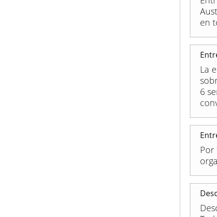
Entr
Aus
en t
Entr
La e
sobr
6 s
conv
Entr
Por 
orga
Desc
Des