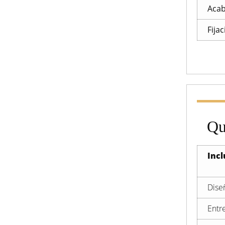
Acab
Fija
Qu
Incl
Dise
Entr