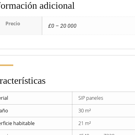
formación adicional
Precio
£0 – 20 000
racterísticas
rial
SIP paneles
año
30 m²
rficie habitable
21 m²