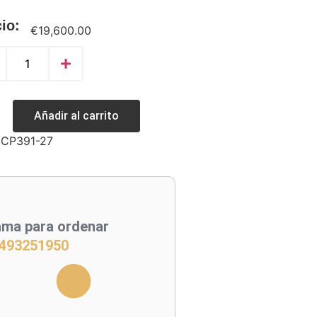
io:
€
19,600.00
Añadir al carrito
:
CP391-27
ama para ordenar
493251950