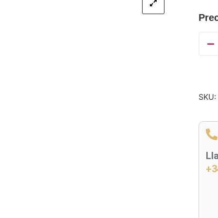
Prec
SKU
Ll
+3