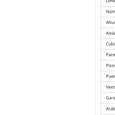
Dim
Núme
Altu
Aisl
Cubi
Par
Piso
Puer
Ven
Gara
Acab