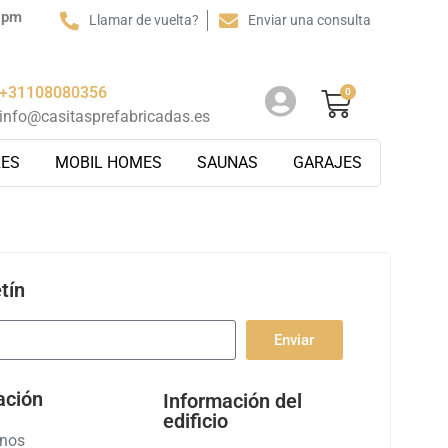
0 pm
Llamar de vuelta?
Enviar una consulta
+31108080356
0
info@casitasprefabricadas.es
RES
MOBIL HOMES
SAUNAS
GARAJES
tín
Enviar
ación
Información del
edificio
enos