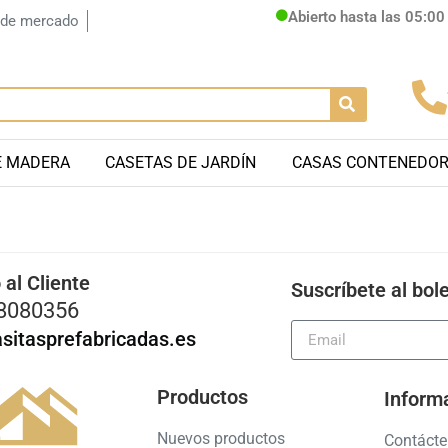
Abierto hasta las 05:0
 de mercado
E MADERA
CASETAS DE JARDÍN
CASAS CONTENEDO
 al Cliente
Suscríbete al bole
8080356
sitasprefabricadas.es
Productos
Inform
Nuevos productos
Contáct