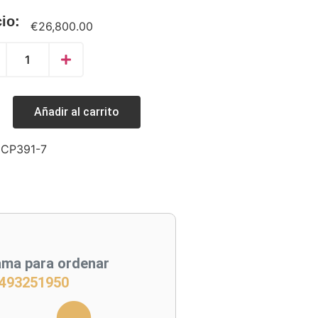
io:
€
26,800.00
Añadir al carrito
:
CP391-7
ama para ordenar
493251950