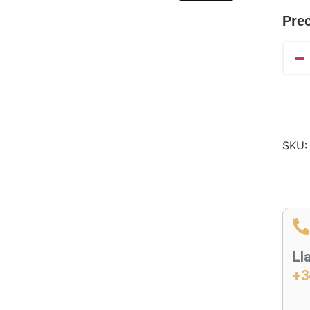
Prec
SKU
Ll
+3