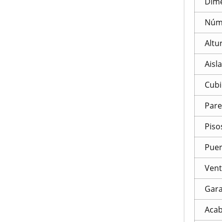
Dim
Núme
Altu
Aisl
Cubi
Par
Piso
Puer
Ven
Gara
Acab