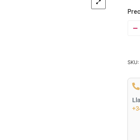
Prec
SKU
Ll
+3