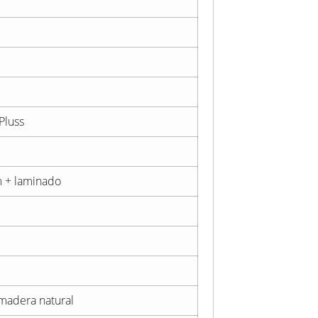
 Pluss
m + laminado
 madera natural