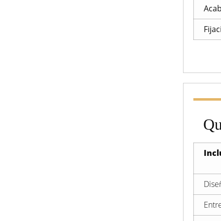
Acab
Fija
Qu
Incl
Dise
Entr