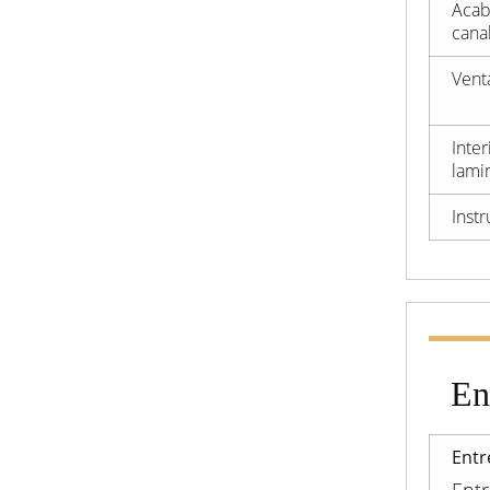
Acab
cana
Vent
Inte
lami
Inst
En
Entr