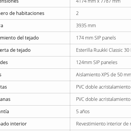
ensiones
4174 mm x 7787 mm
ro de habitaciones
2
ra
3935 mm
amiento del tejado
174 mm SIP panels
erta de tejado
Esterilla Ruukki Classic 30
edes
124mm SIP paneles
s
Aislamiento XPS de 50 m
tas
PVC doble acristalamiento
tanas
PVC doble acristalamiento
ntía
5 años
ado interior
Revestimiento interior de