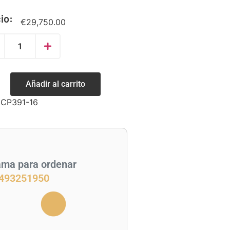
io:
€
29,750.00
Añadir al carrito
:
CP391-16
ama para ordenar
493251950