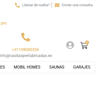
Llamar de vuelta?
Enviar una consulta
0 pm
0
+31108080356
info@casitasprefabricadas.es
RES
MOBIL HOMES
SAUNAS
GARAJES