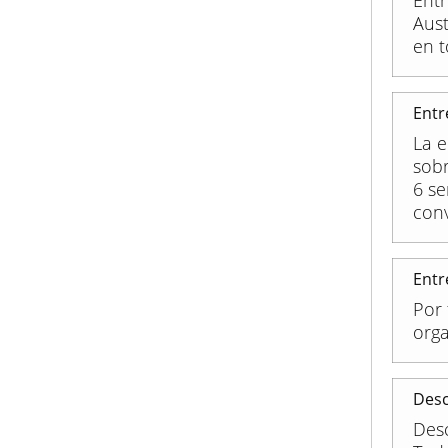
Entr
Aus
en t
Entr
La e
sobr
6 s
conv
Entr
Por 
orga
Desc
Des